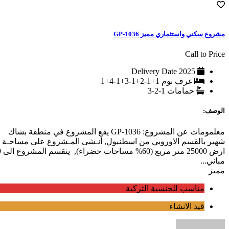
مشروع سكني واستثماري مميز GP-1036
Call to Price
Delivery Date
2025
غرف نوم
1+1-2+1-3+1-4+1
حمامات
1-2-3
الوصف:
معلمومات عن المشروع: GP-1036 يقع المشروع في منطقة بشاك
شهير بالقسم الاوروبي من اسطنبول, أنـشى المـشروع على مساحـة
ارض 25000 متر م
مباني...
مميز
مناسب للجنسية التركية
قيد الانشاء