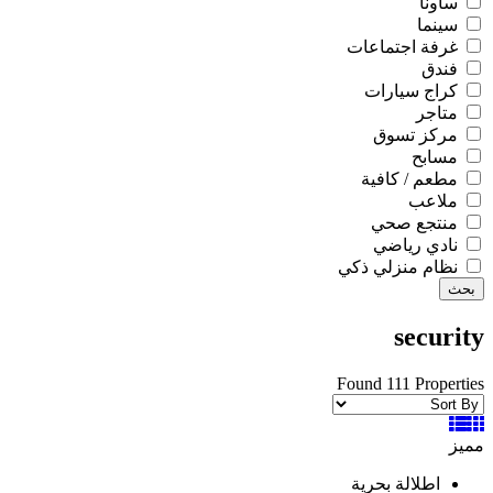
ساونا
سينما
غرفة اجتماعات
فندق
كراج سيارات
متاجر
مركز تسوق
مسابح
مطعم / كافية
ملاعب
منتجع صحي
نادي رياضي
نظام منزلي ذكي
بحث
security
Found 111 Properties
مميز
اطلالة بحرية