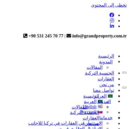
تخطى إلى المحتوى
+90 531 245 70 77
|
info@grandproperty.com.tr
الرئيسية
المدونة
المقالات
الجنسية التركية
قائمة
العقارات
التنقل
من نحن
قائمة
تواصل معنا
التنقل
العربية
الرئيسية
المدونة
العربية
English
المقالات
Русский
الجنسية التركية
خدماتنا
العقارات
الاستثمار في العقارات في تركيا للاجانب
من نحن
الاستثمار العقاري في دبي
تواصل معنا