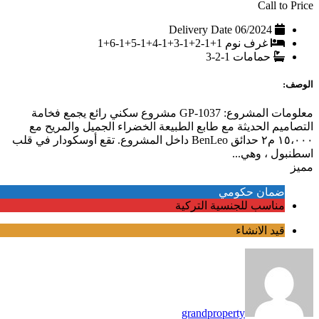
Call to Price
Delivery Date
06/2024
غرف نوم
1+1-2+1-3+1-4+1-5+1-6+1
حمامات
1-2-3
الوصف:
معلومات المشروع: GP-1037 مشروع سكني رائع يجمع فخامة
التصاميم الحديثة مع طابع الطبيعة الخضراء الجميل والمريح مع
١٥،٠٠٠ م٢ حدائق BenLeo داخل المشروع. تقع أوسكودار في قلب
اسطنبول ، وهي...
مميز
ضمان حكومي
مناسب للجنسية التركية
قيد الانشاء
grandproperty