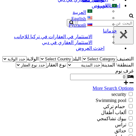
العربية
احدث العروض
العربية
English
البحث
Русский
عن...
خدماتنا
الاستثمار في العقارات في تركيا للاجانب
الاستثمار العقاري في دبي
احدث العروض
التصنيف
البلد
الولاية
المنطقة\ المدينة
نوع العقار
غرف نوم
More Search Options
security
Swimming pool
حمام تركي
ألعاب أطفال
بيوك تشاكمجي
تراس
حدائق