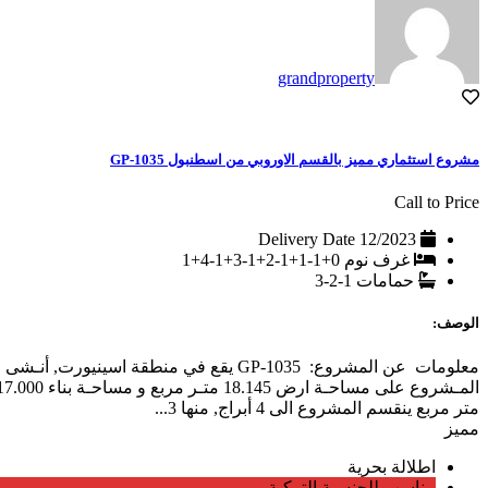
grandproperty
مشروع استثماري مميز بالقسم الاوروبي من اسطنبول GP-1035
Call to Price
Delivery Date
12/2023
غرف نوم
0+1-1+1-2+1-3+1-4+1
حمامات
1-2-3
الوصف:
معلومات عن المشروع: GP-1035 ‎ يقع في منطقة اسينيورت, أنـشى
المـشروع على مساحـة ارض 18.145 متـر مربع و مساحـة بناء 0
متر مربع ينقسم المشروع الى 4 أبراج, منها 3...
مميز
اطلالة بحرية
مناسب للجنسية التركية