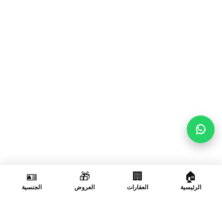
🪪
🎁
🏢
🏠
الرئيسية
العقارات
العروض
الجنسية