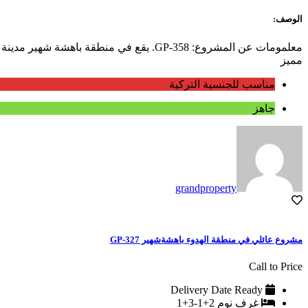
الوصف:
معلمومات عن المشروع: GP-358. يقع في منطقة باهشة شهير مدينة الحدائق التي تتميز بلونها الاخضر نسبة الى وجود الاشجار الكثيرة والبحيرات الطبيعية و الاصطناعية وهو بضمان حكومي, ويتألف من 29...
مميز
مناسب للجنسية التركية
جاهز
grandproperty
مشروع عائلي في منطقة الهدوء باهشةشهير GP-327
Call to Price
Delivery Date
Ready
غرف نوم
2+1-3+1