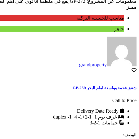
معلمومات عن المشروع: GP-272 يقع في منطقة أتاكوي على اهم الطرق في اسطنبول طريق E5 حيث يعتبر هذا الطريق شريان الحياة في اسطنبول بسبب شبكة المواصلات الواسعة الموجودة عليه التي...
مميز
مناسب للجنسية التركية
جاهز
grandproperty
شقق فحمة وواسعة امام البحر GP-259
Call to Price
Delivery Date
Ready
غرف نوم
1+1-2+1- 4+1- duplex
حمامات
1-2-3
الوصف: