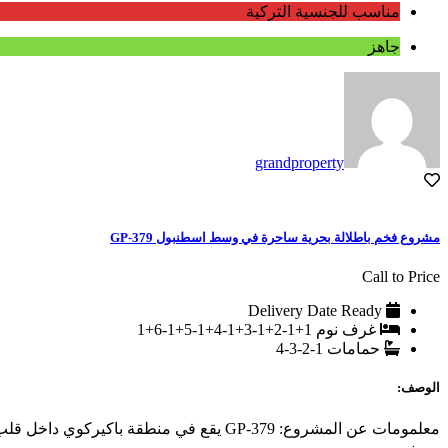
مناسب للجنسية التركية
جاهز
grandproperty
مشروع فخم باطلالة بحرية ساحرة في وسط اسطنبول GP-379
Call to Price
Delivery Date
Ready
غرف نوم
1+1-2+1-3+1-4+1-5+1-6+1
حمامات
1-2-3-4
الوصف:
معلمومات عن المشروع: GP-379 يقع في منطقة باكيركوي داخل قلب زيتون بورنو وتتميز هذه المنطقة بانها على الطريق الساحلي المتميز بالاطلالات الساحرة على بحر مرمرة و على مضيق البوسفور و...
مميز