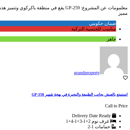
معلمومات عن المشروع: GP-259 يقع في منطقة باكركوي وتتميز هذه المنطقة بانها على الطريق الساحلي المتميز بالاطلالات الساحرة على بحر مرمرة و على مضيق البوسفور و القريبة من المناطق التاريخية...
مميز
ضمان حكومي
مناسب للجنسية التركية
جاهز
grandproperty
استمتع بالعيش بجانب الطبيعة والبحيرة في بهجة شهير GP-358
Call to Price
Delivery Date
Ready
غرف نوم
2+1-3+1-4+1
حمامات
1-2