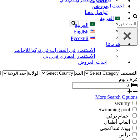
العقارات
احدث العروض
من نحن
تواصل معنا
العربية
البحث
العربية
عن...
English
Русский
خدماتنا
الاستثمار في العقارات في تركيا للاجانب
الاستثمار العقاري في دبي
احدث العروض
التصنيف
البلد
الولاية
ا
غرف نوم
More Search Options
security
Swimming pool
حمام تركي
ألعاب أطفال
بيوك تشاكمجي
تراس