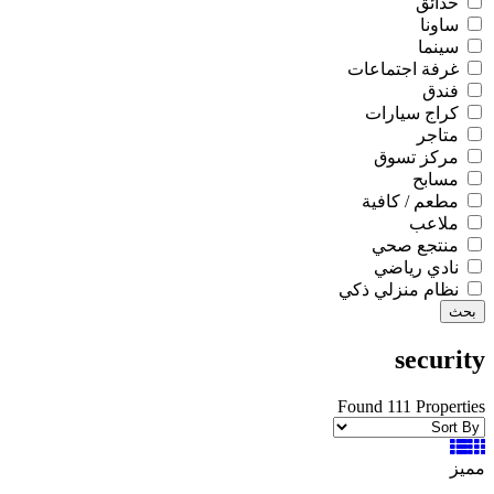
حدائق
ساونا
سينما
غرفة اجتماعات
فندق
كراج سيارات
متاجر
مركز تسوق
مسابح
مطعم / كافية
ملاعب
منتجع صحي
نادي رياضي
نظام منزلي ذكي
بحث
security
Found 111 Properties
مميز