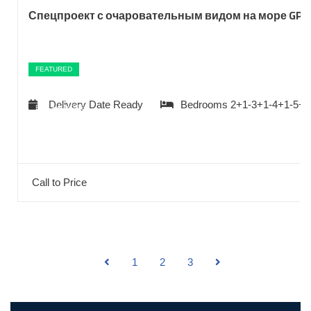
Спецпроект с очаровательным видом на море GP-
FEATURED
Delivery Date
Ready
Bedrooms
2+1-3+1-4+1-5+1
ВИД НА МОРЕ
ПОДХОДИТ ДЛЯ ГРАЖДАНСТВА
Call to Price
1
2
3