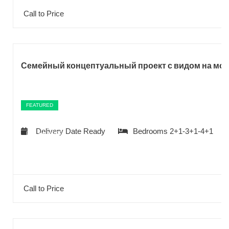
Call to Price
Семейный концептуальный проект с видом на мор
FEATURED
Delivery Date
Ready
Bedrooms
2+1-3+1-4+1
ВИД НА МОРЕ
ПОДХОДИТ ДЛЯ ГРАЖДАНСТВА
Call to Price