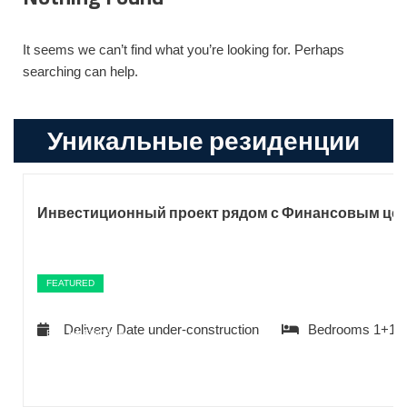
It seems we can’t find what you’re looking for. Perhaps
searching can help.
Уникальные резиденции
Инвестиционный проект рядом с Финансовым цен
FEATURED
Delivery Date
under-construction
Bedrooms
1+1-
ВИД НА БОСФОР
ВИД НА МОРЕ
ПОДХОДИТ ДЛЯ ГРАЖДАНСТВА