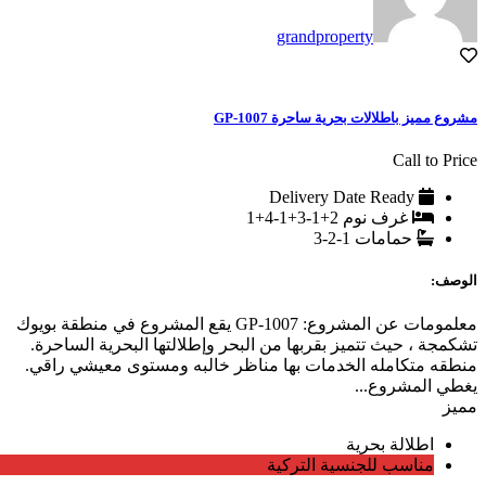
grandproperty
مشروع مميز باطلالات بحرية ساحرة GP-1007
Call to Price
Delivery Date
Ready
غرف نوم
2+1-3+1-4+1
حمامات
1-2-3
الوصف:
معلمومات عن المشروع: GP-1007 يقع المشروع في منطقة بويوك
تشكمجة ، حيث تتميز بقربها من البحر وإطلالتها البحرية الساحرة.
منطقه متكامله الخدمات بها مناظر خالبه ومستوى معيشي راقي.
يغطي المشروع...
مميز
اطلالة بحرية
مناسب للجنسية التركية