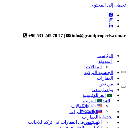
تخطى إلى المحتوى
+90 531 245 70 77
|
info@grandproperty.com.tr
الرئيسية
المدونة
المقالات
الجنسية التركية
قائمة
العقارات
التنقل
من نحن
قائمة
تواصل معنا
التنقل
العربية
الرئيسية
المدونة
العربية
English
المقالات
Русский
الجنسية التركية
خدماتنا
العقارات
الاستثمار في العقارات في تركيا للاجانب
من نحن
الاستثمار العقاري في دبي
تواصل معنا