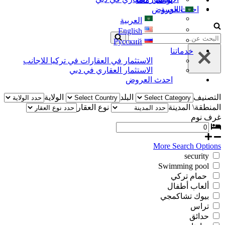
العربية
احدث العروض
العربية
English
البحث
Русский
عن...
خدماتنا
الاستثمار في العقارات في تركيا للاجانب
الاستثمار العقاري في دبي
احدث العروض
التصنيف
البلد
الولاية
المنطقة\ المدينة
نوع العقار
غرف نوم
More Search Options
security
Swimming pool
حمام تركي
ألعاب أطفال
بيوك تشاكمجي
تراس
حدائق