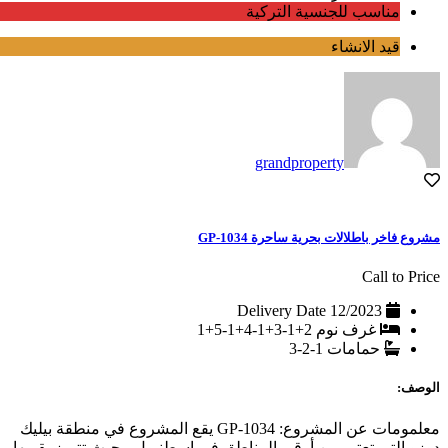
مناسب للجنسية التركية
قيد الانشاء
grandproperty
مشروع فاخر باطلالات بحرية ساحرة GP-1034
Call to Price
Delivery Date
12/2023
غرف نوم
2+1-3+1-4+1-5+1
حمامات
1-2-3
الوصف:
معلمومات عن المشروع: GP-1034 يقع المشروع في منطقة بيليك
دوزو التي تعتبر من أرقى المناطق في اسطنبول ، حيث تتميز بقربها