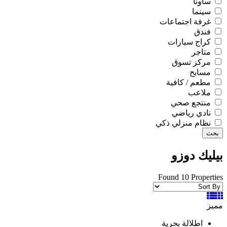
ساونا
سينما
غرفة اجتماعات
فندق
كراج سيارات
متاجر
مركز تسوق
مسابح
مطعم / كافية
ملاعب
منتجع صحي
نادي رياضي
نظام منزلي ذكي
بحث
بيليك دوزو
Found 10 Properties
مميز
اطلالة بحرية