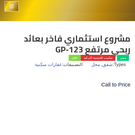
تخطى
إلى
المحتوى
مشروع استثماري فاخر بعائد
ربحي مرتفع GP-123
مميز
مناسب للجنسية التركية
جاهز
Types:
شقق
,
محل
التصنيفات:
عقارات سكنية
Call to Price