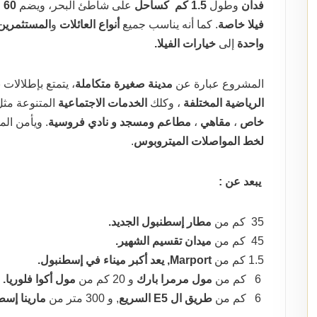
فدان
وطول
1.5 كم
كساحل
على شاطئ البحر، ويضم
60 مبنى مستقل
فيلا خاصة
. كما أنه يناسب جميع
أنواع العائلات
و
المستثمرين
واحدة
إلى
خيارات الفيلا.
المشروع عبارة عن
مدينة صغيرة متكاملة
، يتمتع بإطلالات 
الرياضية المختلفة
، وكلك
الخدمات الاجتماعية
المتنوعة مث
خاص
،
مقاهي
،
مطاعم ومسجد و نادي فروسية
. ويأمن ال
لخط المواصلات الميتروبوس
.
يبعد عن :
35 كم من
مطار إسطنبول الجديد.
45 كم من
ميدان تقسيم الشهير.
1.5 كم من
Marport, يعد أكبر ميناء في إسطنبول.
6 كم من
مول مرمرا بارك
و 20 كم من
مول أكوا فلوريا.
6 كم من
طريق ال E5 السريع
, و 300 متر من
مارينا إسطن