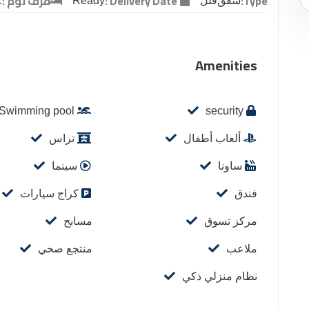
Type:
Delivery Date :
غرف نوم :
شقق
فلل
Ready
1
Amenities
Swimming pool
security
ألعاب أطفال
تراس
ساونا
سينما
فندق
كراج سيارات
مركز تسوق
مسابح
ملاعب
منتجع صحي
نظام منزلي ذكي