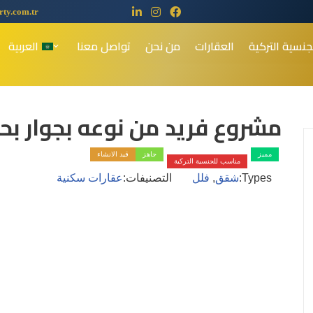
ty.com.tr
جنسية التركية
العقارات
من نحن
تواصل معنا
العربية
مشروع فريد من نوعه بجوار بحر مرمر
اطلالة بحرية
مميز
جاهز
قيد الانشاء
مناسب للجنسية التركية
Types:
شقق
,
فلل
التصنيفات:
عقارات سكنية