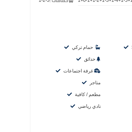
حمامات :
1-2-3
1+0-1+1-2+1-3+1-4+1-5+
حمام تركي
حدائق
غرفة اجتماعات
متاجر
مطعم / كافية
نادي رياضي