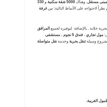
. وهناك
5000 شقة سكنية
و
330
نظراً لاحتواءه على الأنماط التالية: من
غرفة
بحرية خلابة . بالإضافة لتوفيره لجميع
المرافق
ل:
مول تجاري
،
فندق 5 نجوم
،
مستشفى
مشروع وسيلة
تنقل بحرية
وخدمة
نقل متواصلة
بول الغربية.