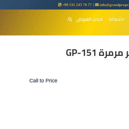
|
+90 531 245 70 77
info@grandproper
خدماتنا
احدث العروض
ة GP-151
Call to Price