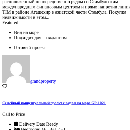
расположенный непосредственно рядом со Стамбульским
международным финансовым центром и прямо напротив лини
TIM в районе Аташехир в азиатской части Стамбула. Покупка
недвижимости в этом...
Featured
Вид на море
Подходит для гражданства
Готовый проект
grandproperty
Семейный концептуальный проект с видом на море GP-1021
Call to Price
Delivery Date
Ready
Bedrooms
2+1-3+1-4+1