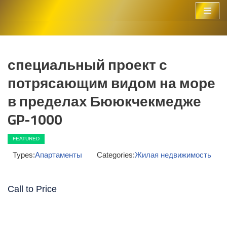
Перейти
к
содержимому
специальный проект с
потрясающим видом на море
в пределах Бююкчекмедже
GP-1000
ВИД НА МОРЕ
FEATURED
СТРОЯЩИЙСЯ ПРОЕКТ
ПОДХОДИТ ДЛЯ ГРАЖДАНСТВА
Types:
Апартаменты
Categories:
Жилая недвижимость
Call to Price